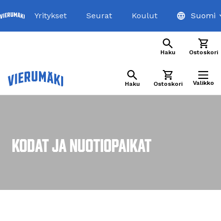
Keskeytä maksaminen
Yritykset
Seurat
Koulut
Suomi
Haku
Ostoskori
Valikko
Haku
Ostoskori
Kodat ja nuotiopaikat