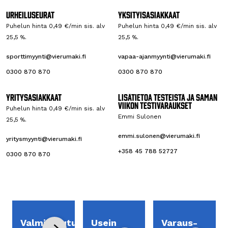
Suunnanm
Kevennyshy
Kevennyshy
uutostesti
Urheiluseurat
Yksityisasiakkaat
ppy 
ppy 
Puristusvoi
Puhelun hinta 0,49 €/min sis. alv
Puhelun hinta 0,49 €/min sis. alv
voimalevyill
voimalevyill
ma
25,5 %.
25,5 %.
ä
ä
Piip-testi
sporttimyynti@vierumaki.fi
vapaa-ajanmyynti@vierumaki.fi
Vauhditon 
Piip-testi
Hinta 64 
pituus
0300 870 870
0300 870 870
Hinta 49 
€/hlö (alv 
Hinta 
€/hlö (alv 
25,5) ja 51 
Yritysasiakkaat
Lisätietoa testeistä ja saman
39€/hlö (alv 
25,5) ja 39 
€/hlö (alv 0)
viikon testivaraukset
Puhelun hinta 0,49 €/min sis. alv
25,5) ja 31,10 
€/hlö (alv 0)
Emmi Sulonen
25,5 %.
€/hlö (alv 0)
emmi.sulonen@vierumaki.fi
yritysmyynti@vierumaki.fi
+358 45 788 52727
0300 870 870
Valmistautumisohjeet
Usein
Varaus-