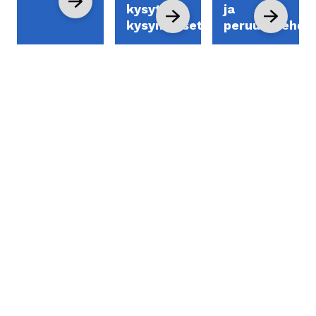
kysytyt
ja
kysymykset
peruutusehdo