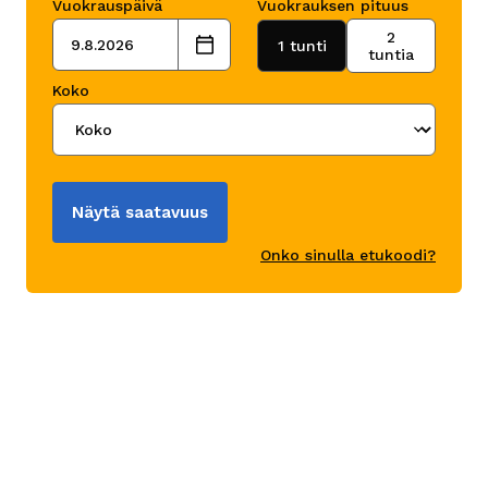
Vuokrauspäivä
Vuokrauksen pituus
2
9.8.2026
1 tunti
tuntia
Koko
Näytä saatavuus
Onko sinulla etukoodi?