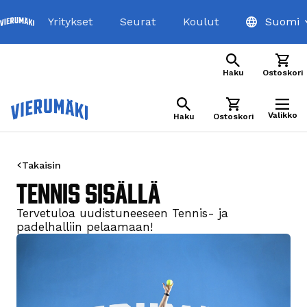
Keskeytä maksaminen
Yritykset
Seurat
Koulut
Suomi
Haku
Ostoskori
Valikko
Haku
Ostoskori
Takaisin
TENNIS SISÄLLÄ
Tervetuloa uudistuneeseen Tennis- ja
padelhalliin pelaamaan!