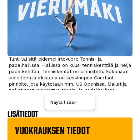
Tunti tai sitä pidempi irtovuoro Tennis- ja
padelhallissa. Hallissa on kuusi tenniskenttää ja neljä
padelkenttää. Tenniskentät on pinnoitettu kokonaan
uudelleen ja alustana on keskinopea Courtsol-
pinnoite, jota käytetään mm. US Openissa. Mailat ja
pallot saat vuokrattua tennis- ja padelhallissa
sijaistevasta Sportshop Vierumäestä.
Näytä lisää
LISÄTIEDOT
Vuokrauksen tiedot