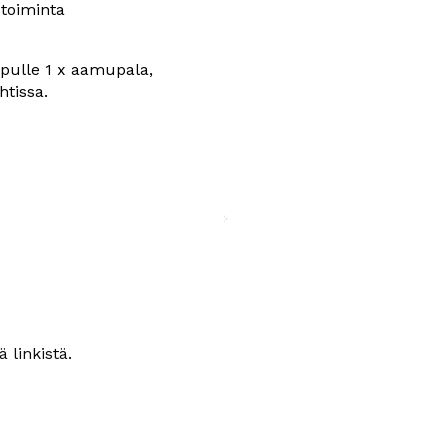
stoiminta
opulle 1 x aamupala, 
htissa.
ä linkistä
.