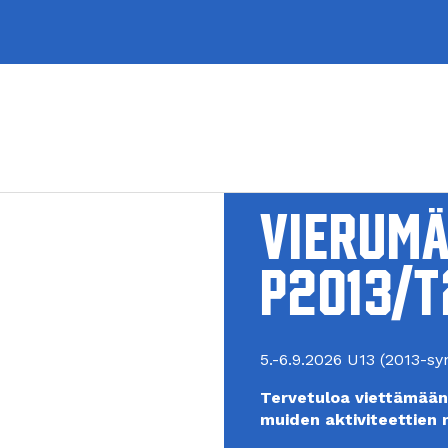
Vierumä
P2013/T
5.-6.9.2026 U13 (2013-syn
Tervetuloa viettämään
muiden aktiviteettien 