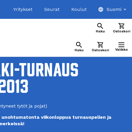
Yritykset
Seurat
Koulut
Suomi
Haku
Ostoskori
Valikko
Haku
Ostoskori
ki-turnaus
2013
tyneet tytöt ja pojat)
 unohtumatonta viikonloppua turnauspelien ja 
merkeissä!