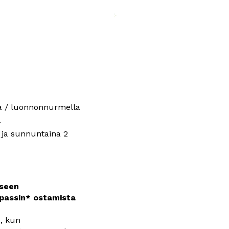
a / luonnonnurmella
.
 ja sunnuntaina 2 
seen 
spassin* ostamista 
, kun 