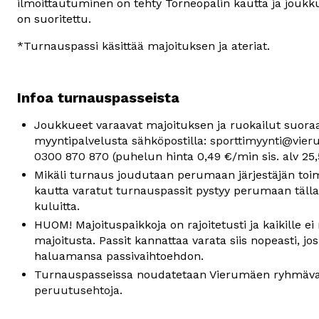
ilmoittautuminen on tehty Torneopalin kautta ja jou
on suoritettu. 
*Turnauspassi käsittää majoituksen ja ateriat.
Infoa turnauspasseista
Joukkueet varaavat majoituksen ja ruokailut suor
myyntipalvelusta sähköpostilla: 
sporttimyynti@vieru
0300 870 870
 (puhelun hinta 0,49 €/min sis. alv 25,
Mikäli turnaus joudutaan perumaan järjestäjän toi
kautta varatut turnauspassit pystyy perumaan tälla
kuluitta.
HUOM! Majoituspaikkoja on rajoitetusti ja kaikille ei 
majoitusta. Passit kannattaa varata siis nopeasti, jo
haluamansa passivaihtoehdon.
Turnauspasseissa noudatetaan Vierumäen ryhmäva
peruutusehtoja
.