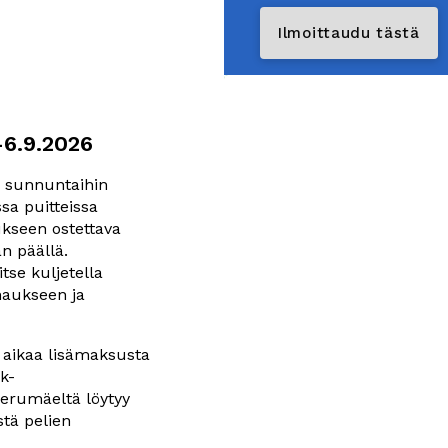
Ilmoittaudu tästä
6.9.2026
 sunnuntaihin 
sa puitteissa 
kseen ostettava 
n päällä. 
tse kuljetella 
naukseen ja 
 aikaa lisämaksusta 
k-
ierumäeltä löytyy 
tä pelien 