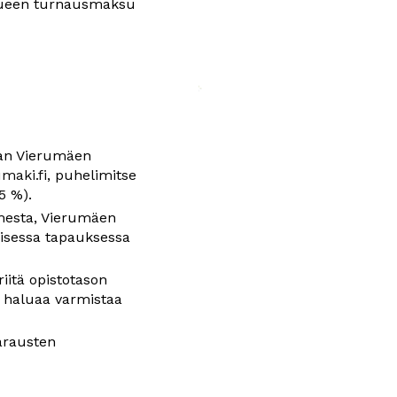
kkueen turnausmaksu 
aan Vierumäen 
maki.fi
, puhelimitse 
5 %).
mesta, Vierumäen 
isessa tapauksessa 
riitä opistotason 
s haluaa varmistaa 
rausten 