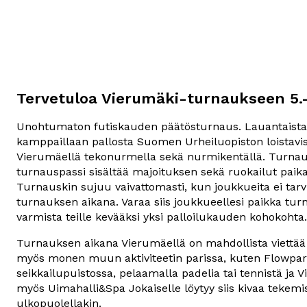
Tervetuloa Vierumäki-turnaukseen 5.-
Unohtumaton futiskauden päätösturnaus. Lauantaista
kamppaillaan pallosta Suomen Urheiluopiston loistavis
Vierumäellä tekonurmella sekä nurmikentällä. Turnau
turnauspassi sisältää majoituksen sekä ruokailut paika
Turnauskin sujuu vaivattomasti, kun joukkueita ei tarvi
turnauksen aikana. Varaa siis joukkueellesi paikka tur
varmista teille kevääksi yksi palloilukauden kohokohta.
Turnauksen aikana Vierumäellä on mahdollista viettää
myös monen muun aktiviteetin parissa, kuten Flowpar
seikkailupuistossa, pelaamalla padelia tai tennistä ja V
myös Uimahalli&Spa Jokaiselle löytyy siis kivaa tekemis
ulkopuolellakin.