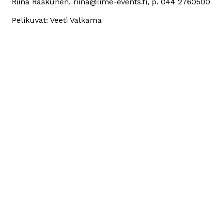
Riina Raskunen, 
riina@lime-events.fi
, p. 044 2760500 
Pelikuvat: Veeti Valkama