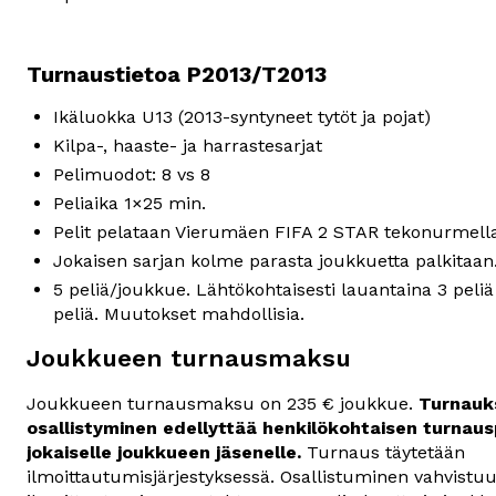
Turnaustietoa P2013/T2013
Ikäluokka U13 (2013-syntyneet tytöt ja pojat)
Kilpa-, haaste- ja harrastesarjat
Pelimuodot: 8 vs 8
Peliaika 1×25 min.
Pelit pelataan Vierumäen FIFA 2 STAR tekonurmell
Jokaisen sarjan kolme parasta joukkuetta palkitaan
5 peliä/joukkue. Lähtökohtaisesti lauantaina 3 peliä
peliä. Muutokset mahdollisia.
Joukkueen turnausmaksu
Joukkueen turnausmaksu on 235 € joukkue.
 Turnauk
osallistyminen edellyttää henkilökohtaisen turnau
jokaiselle joukkueen jäsenelle. 
Turnaus täytetään 
ilmoittautumisjärjestyksessä. Osallistuminen vahvistuu