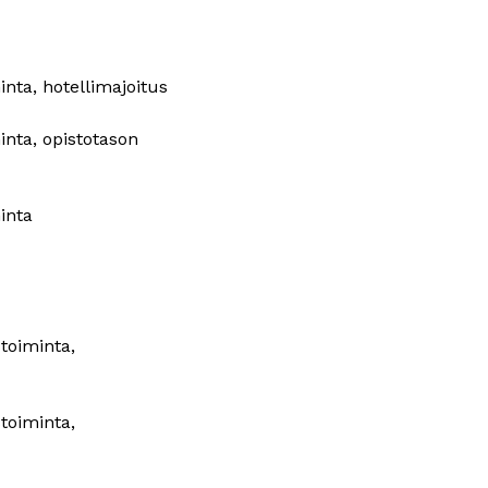
inta, hotellimajoitus
inta, opistotason 
minta
stoiminta, 
stoiminta, 